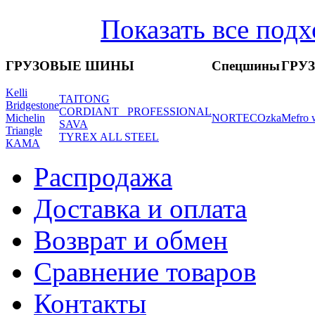
Показать все под
ГРУЗОВЫЕ ШИНЫ
Спецшины
ГРУ
Kelli
TAITONG
Bridgestone
CORDIANT_ PROFESSIONAL
Michelin
NORTEC
Ozka
Mefro 
SAVA
Triangle
TYREX ALL STEEL
КАМА
Распродажа
Доставка и оплата
Возврат и обмен
Сравнение товаров
Контакты