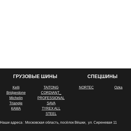
ГРУЗОВЫЕ ШИНЫ
СПЕЦШИНЫ
Kelli
TAITONG
NORTEC
Ozka
Bridgestone
CORDIANT_
Michelin
PROFESSIONAL
Triangle
SAVA
КАМА
TYREX ALL
STEEL
Наши адреса : Московская область, посёлок Вёшки, ул. Сиреневая 11