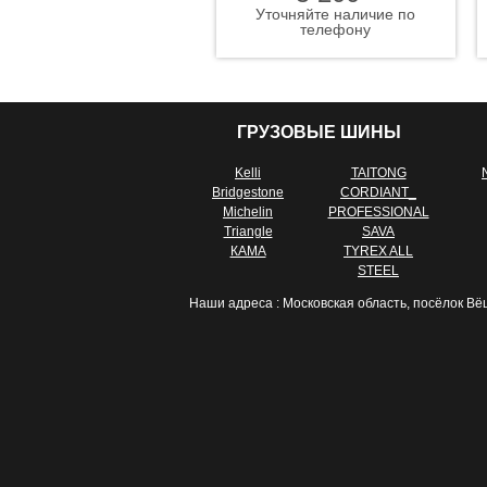
Уточняйте наличие по
телефону
ГРУЗОВЫЕ ШИНЫ
Kelli
TAITONG
Bridgestone
CORDIANT_
Michelin
PROFESSIONAL
Triangle
SAVA
КАМА
TYREX ALL
STEEL
Наши адреса : Московская область, посёлок Вё