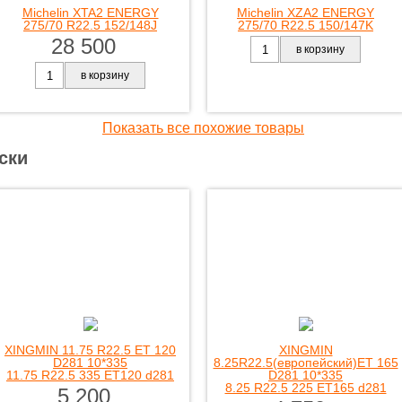
Michelin XTA2 ENERGY
Michelin XZA2 ENERGY
275/70 R22.5 152/148J
275/70 R22.5 150/147K
28 500
в корзину
в корзину
Показать все похожие товары
ски
XINGMIN 11.75 R22.5 ET 120
XINGMIN
D281 10*335
8.25R22.5(европейский)ET 165
11.75 R22.5 335 ET120 d281
D281 10*335
8.25 R22.5 225 ET165 d281
5 200