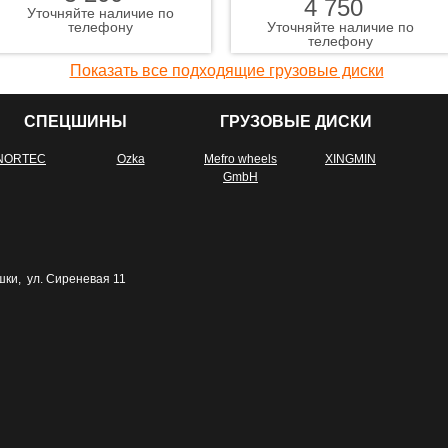
4 750
Уточняйте наличие по
телефону
Уточняйте наличие по
телефону
Показать все подходящие грузовые диски
СПЕЦШИНЫ
ГРУЗОВЫЕ ДИСКИ
NORTEC
Ozka
Mefro wheels
XINGMIN
GmbH
шки, ул. Сиреневая 11